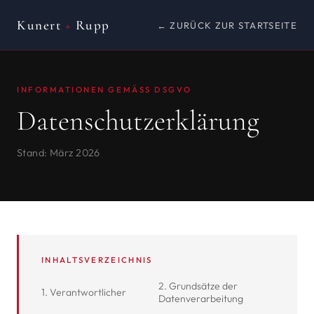
Kunert
+
Rupp
← ZURÜCK ZUR STARTSEITE
INFORMATIONEN GEMÄSS DSGVO
Datenschutz­erklärung
Stand: März 2026
INHALTSVERZEICHNIS
2. Grundsätze der
1. Verantwortlicher
Datenverarbeitung