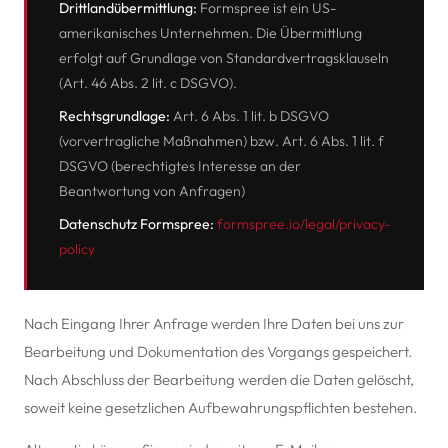
Drittlandübermittlung:
Formspree ist ein US-
amerikanisches Unternehmen. Die Übermittlung
erfolgt auf Grundlage von Standardvertragsklauseln
(Art. 46 Abs. 2 lit. c DSGVO).
Rechtsgrundlage:
Art. 6 Abs. 1 lit. b DSGVO
(vorvertragliche Maßnahmen) bzw. Art. 6 Abs. 1 lit. f
DSGVO (berechtigtes Interesse an der
Beantwortung von Anfragen)
Datenschutz Formspree:
formspree.io/legal/privacy-
policy
Nach Eingang Ihrer Anfrage werden Ihre Daten bei uns zur
Bearbeitung und Dokumentation des Vorgangs gespeichert.
Nach Abschluss der Bearbeitung werden die Daten gelöscht,
soweit keine gesetzlichen Aufbewahrungspflichten bestehen.