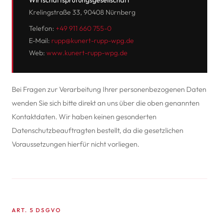
Wirtschaftsprüfungsgesellschaft
Krelingstraße 33, 90408 Nürnberg
Telefon:
+49 911 660 755-0
E-Mail:
rupp@kunert-rupp-wpg.de
Web:
www.kunert-rupp-wpg.de
Bei Fragen zur Verarbeitung Ihrer personenbezogenen Daten
wenden Sie sich bitte direkt an uns über die oben genannten
Kontaktdaten. Wir haben keinen gesonderten
Datenschutzbeauftragten bestellt, da die gesetzlichen
Voraussetzungen hierfür nicht vorliegen.
ART. 5 DSGVO