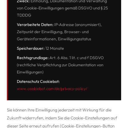
Zweck:
Einholung, Dokumentation und Verwaltung
von Cookie-Einwilligungen gemäß DSGVO und § 25
TDDDG
Verarbeitete Daten:
IP-Adresse (anonymisiert),
Zeitpunkt der Einwilligung, Browser- und
Geräteinformationen, Einwilligungsstatus
Speicherdauer:
12 Monate
Rechtsgrundlage:
Art. 6 Abs. 1 lit. c und f DSGVO
(rechtliche Verpflichtung zur Dokumentation von
Einwilligungen)
Datenschutz Cookiebot:
www.cookiebot.com/de/privacy-policy/
Sie können Ihre Einwilligung jederzeit mit Wirkung für die
Zukunft widerrufen, indem Sie die Cookie-Einstellungen auf
dieser Seite erneut aufrufen (Cookie-Einstellungen-Button