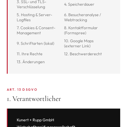
3. SSL- und TLS-
4. Speicherdauer
Verschlüsselung
5. Hosting & Server-
6. Besucheranalyse /
Logfiles
Webtracking
7. Cookies & Consent-
8. Kontaktformular
Management
(Formspree)
10. Google Maps
9. Schriftarten (lokal)
(externer Link)
11. Ihre Rechte
12. Beschwerderecht
13. Änderungen
ART. 13 DSGVO
1. Verantwortlicher
Kunert + Rupp GmbH