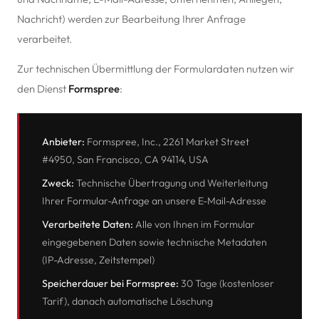
Nachricht) werden zur Bearbeitung Ihrer Anfrage
verarbeitet.
Zur technischen Übermittlung der Formulardaten nutzen wir
den Dienst
Formspree
:
Anbieter:
Formspree, Inc., 2261 Market Street
#4950, San Francisco, CA 94114, USA
Zweck:
Technische Übertragung und Weiterleitung
Ihrer Formular-Anfrage an unsere E-Mail-Adresse
Verarbeitete Daten:
Alle von Ihnen im Formular
eingegebenen Daten sowie technische Metadaten
(IP-Adresse, Zeitstempel)
Speicherdauer bei Formspree:
30 Tage (kostenloser
Tarif), danach automatische Löschung