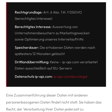
Rechtsgrundlage:
Art. 6 Abs. 1 lit. f DSGVO
(berechtigtes Interesse)
Berechtigtes Interesse:
Auswertung von
Unternehmensbesuchern zu Marketingzwecken
sowie Optimierung unseres Internetauftritts
Speicherdauer:
Die erhobenen Daten werden nach
spätestens 12 Monaten gelöscht
Drittlandübermittlung:
Keine – ip-api.com verarbeitet
Daten ausschließlich auf EU-Servern
Datenschutz ip-api.com:
ip-api.com/docs/legal
Eine Zusammenführung dieser Daten mit anderen
personenbezogenen Daten findet nicht statt. Sie haben das
Recht, der Verarbeitung Ihrer Daten jederzeit zu